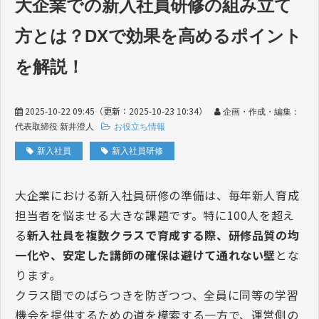
大企業での新入社員研修の組み立て
方とは？DXで効果を高めるポイント
を解説！
2025-10-22 09:45
（更新：
2025-10-23 10:34
）
企画・作成・編集：
代表取締役 新井澄人
お役立ち情報
新入社員
新入社員研修
大企業における新入社員研修の準備は、毎年新人育成
担当者を悩ませる大きな課題です。特に
100
人を超え
る
新入社員を複数クラスで育成する際、研修品質の均
一化や、安定した講師の確保は避けて通れない壁
とな
ります。
クラス間でのばらつきを防ぎつつ、全員に同等の学習
機会を提供するための道を模索する一方で、運営側の