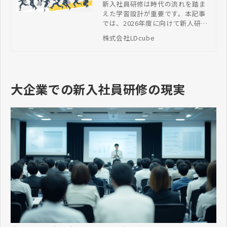
設計から継続改善までを
新入社員研修は時代の流れを踏ま
えた学習設計が重要です。本記事
完全解説！
では、2026年度に向けて新人研修
の最新トレンドを解説します。Z世
株式会社LDcube
代に効果的なブレンデッドラーニ
ングや体験型研修、フォローアッ
プ戦略まで、事例を交え、ポイン
トを生かした実践的なカリキュラ
ム設計方法をご紹介します。
大企業での新入社員研修の現実