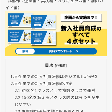
（
4
部作：企画編・実践編・カリキュラム編・講師ガ
イド編）
目次
[非表示]
1.
大企業での新入社員研修はデジタル化が必須
2.
大企業での新入社員研修の現実
2.1.
約30名1クラスとして複数クラスで運営
2.2.
150名を超えるとクラス間のばらつきが生
じやすい
2.3.
外部講師確保の難易度も高くなる