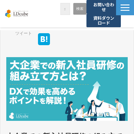
お問い合わ
せ
資料ダウン
ロード
LDcubeが選ばれる理由
ツイート
サービス一覧
課題から探す
事例紹介
セミナー・講座
お役立ち情報
資料ダウンロード
パートナー募集