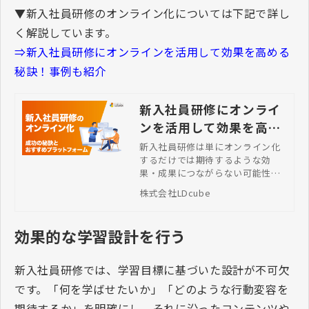
▼新入社員研修のオンライン化については下記で詳し
く解説しています。
⇒新入社員研修にオンラインを活用して効果を高める
秘訣！事例も紹介
新入社員研修にオンライ
ンを活用して効果を高め
る秘訣！事例も紹介
新入社員研修は単にオンライン化
するだけでは期待するような効
果・成果につながらない可能性が
あるため、成功させるポイントを
株式会社LDcube
おさえておくことが大切です。本
記事では、概要、テーマ、成功さ
せる秘訣や詳細のカリキュラム事
効果的な学習設計を行う
例、便利な学習プラットフォーム
について詳しく解説します。
新入社員研修では、学習目標に基づいた設計が不可欠
です。「何を学ばせたいか」「どのような行動変容を
期待するか」を明確にし、それに沿ったコンテンツや