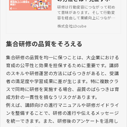
ントと成果との関係を解
研修は行動変容につながって初め
て意味があります。そして行動変
説！
容を経由して業績向上につながり
ます。効果を生む出すためには
株式会社LDcube
「研修設計」が必要です。本記事
では、効果的な研修設計の方法や
ポイントについて解説します。
集合研修の品質をそろえる
集合研修の品質を均一に保つことは、大企業における
育成の公平性と効果を担保するために重要です。講師
のスキルや研修運営の方法にばらつきがあると、受講
者の満足度や学習成果に差が生じます。特に複数クラ
スで同時に研修を実施する場合、品質のばらつきは育
成方針の一貫性を損なうリスクがあります。
例えば、講師向けの進行マニュアルや研修ガイドライ
ンを整備することで、研修の進行や伝えるメッセージ
を統一できます。また、研修後のアンケートを活用し