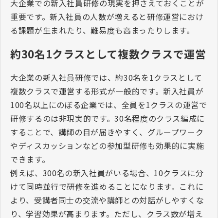
大企業での新入社員研修の現実を押さえておくことが
重要です。新入社員の人数が増えると研修運営におけ
る課題が生まれたり、難易度も高まったりします。
約
30
名
1
クラスとして複数クラスで運営
大企業の新入社員研修では、約
30
名を
1
クラスとして
複数クラスで運営する形式が一般的です。新入社員が
100
名以上にのぼる企業では、全員を
1
クラスの運営で
研修するのは非現実的です。
30
名程度のクラス編成に
することで、講師の目が届きやすく、グループワーク
やディスカッションなどの参加型研修も効果的に実施
できます。
例えば、
300
名の新入社員がいる場合、
10
クラスに分
けて同時並行で研修を進めることになります。これに
より、受講者同士の交流や講師との対話がしやすくな
り、学習効果が高まります。ただし、クラス数が増え