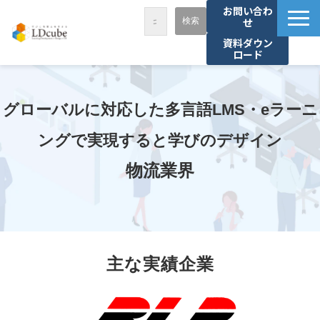
お問い合わ
せ
資料ダウン
ロード
LDcubeが選ばれる理由
サービス一覧
グローバルに対応した多言語LMS・eラーニ
課題から探す
ングで実現すると学びのデザイン
事例紹介
物流業界
セミナー・講座
お役立ち情報
資料ダウンロード
パートナー募集
主な実績企業