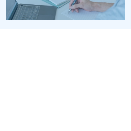
LDcubeが提供する
CrossKnowlegdeとは
フランスに本社を置くCrossKnowlegde社
(CK社)と提携し
グローバル28か国語に対応
をしたLMSをはじめ
著名なMBA教授が監修
した教育コンテンツを提供しております。
15年以上にわたりeラーニングを提供してき
た経験から
プラットフォームを活用した、
より効果的な学習を促進するためのノウハ
ウをご提供いたします。