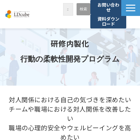
お問い合わ
せ
資料ダウン
ロード
LDcubeが選ばれる理由
研修内製化
サービス一覧
課題から探す
行動の柔軟性開発プログラム
事例紹介
セミナー・講座
お役立ち情報
対人関係における自己の気づきを深めたい
資料ダウンロード
チームや職場における対人関係を改善した
パートナー募集
い
職場の心理的安全やウェルビーイングを高
めたい