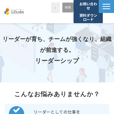
お問い合わ
せ
資料ダウン
ロード
LDcubeが選ばれる理由
サービス一覧
リーダーが育ち、チームが強くなり、組織
課題から探す
が前進する。
事例紹介
リーダーシップ
セミナー・講座
お役立ち情報
資料ダウンロード
パートナー募集
こんなお悩みありませんか？
リーダーとしての仕事を