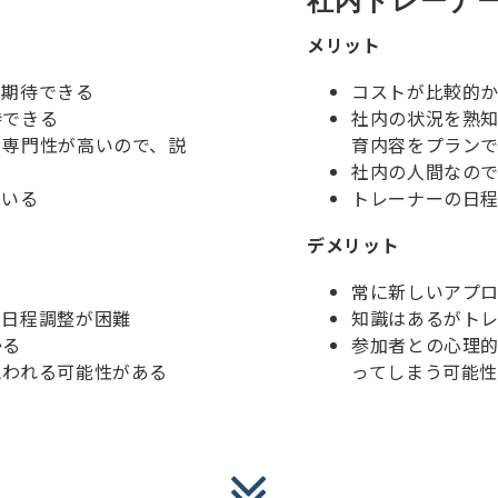
社内トレーナ
メリット
が期待できる
コストが比較的
待できる
社内の状況を熟
、専門性が高いので、説
育内容をプラン
社内の人間なの
ている
トレーナーの日
デメリット
常に新しいアプ
、日程調整が困難
知識はあるがト
かる
参加者との心理
思われる可能性がある
ってしまう可能