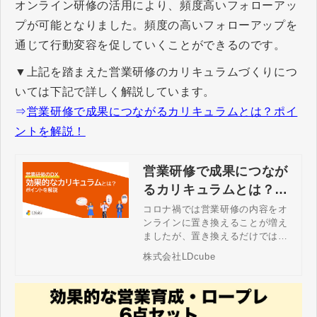
オンライン研修の活用により、頻度高いフォローアッ
プが可能となりました。頻度の高いフォローアップを
通じて行動変容を促していくことができるのです。
▼上記を踏まえた営業研修のカリキュラムづくりにつ
いては下記で詳しく解説しています。
⇒
営業研修で成果につながるカリキュラムとは？ポイ
ントを解説！
営業研修で成果につなが
るカリキュラムとは？ポ
イントを解説！
コロナ禍では営業研修の内容をオ
ンラインに置き換えることが増え
ましたが、置き換えるだけでは研
修の効果が低下するケースもあり
株式会社LDcube
ます。効果的な学習設計を行い効
果的に営業スキルを身に付けるた
めカリキュラムを組み立てる上で
の注意点などをご紹介します。