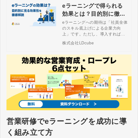
eラーニングで得られる
効果とは？目的別に徹底
解説！
eラーニングへの期待は「社員全体
のスキル底上げによる企業力向
上」です。ただし、導入すれば期
待する成果が得られるというもの
株式会社LDcube
ではありません。本記事では「自
社の希望・条件にマッチするコン
テンツやシステムを選ぶための確
認事項」「eラーニング導入で効果
を得ている企業組織の特徴」を解
説します。
営業研修でeラーニングを成功に導
く組み立て方