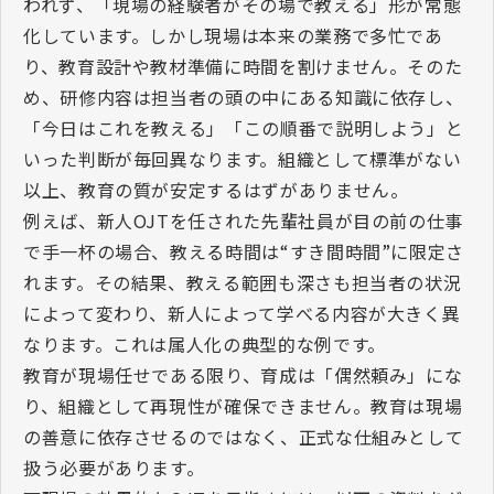
われず、「現場の経験者がその場で教える」形が常態
化しています。しかし現場は本来の業務で多忙であ
り、教育設計や教材準備に時間を割けません。そのた
め、研修内容は担当者の頭の中にある知識に依存し、
「今日はこれを教える」「この順番で説明しよう」と
いった判断が毎回異なります。組織として標準がない
以上、教育の質が安定するはずがありません。
例えば、新人
OJT
を任された先輩社員が目の前の仕事
で手一杯の場合、教える時間は
“
すき間時間
”
に限定さ
れます。その結果、教える範囲も深さも担当者の状況
によって変わり、新人によって学べる内容が大きく異
なります。これは属人化の典型的な例です。
教育が現場任せである限り、育成は「偶然頼み」にな
り、組織として再現性が確保できません。教育は現場
の善意に依存させるのではなく、正式な仕組みとして
扱う必要があります。