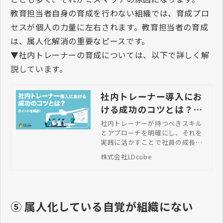
教育担当者自身の育成を行わない組織では、育成プロ
セスが個人の力量に左右されます。教育担当者の育成
は、属人化解消の重要なピースです。
▼社内トレーナーの育成については、以下で詳しく解
説しています。
社内トレーナー導入にお
ける成功のコツとは？ポ
イントを解説！
社内トレーナーが持つべきスキル
とアプローチを明確にし、それを
実践に活かすことで社員の成長を
促進し、組織全体のパフォーマン
株式会社LDcube
スを向上させることができます。
本記事では効果的な講師育成とプ
ログラムの進め方、具体的なステ
ップについて紹介します。
⑤
属人化している自覚が組織にない