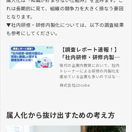
属人化は「知識が貯まらない仕組み」を生みます。こ
れは長期的に見て、組織の競争力を大きく損なう要因
となります。
▼社内研修・研修内製化については、以下の調査結果
も参考にしてください。
【調査レポート速報！】
「社内研修・研修内製化
の実態と課題」に関する
現代の企業内教育において、社内
トレーナーによる研修の内製化を
調査結果を公開！
進めている企業も多いのではない
でしょうか？しかし、社内トレー
株式会社LDcube
ナーや研修実施ノウハウの不足と
いった課題を多く伺います。そこ
で今回は、「社内トレーナーによ
る研修」をテーマに実態と課題に
ついて広く調査いたしました。本
属人化から抜け出すための考え方
記事では、その結果の一部をご紹
介します。