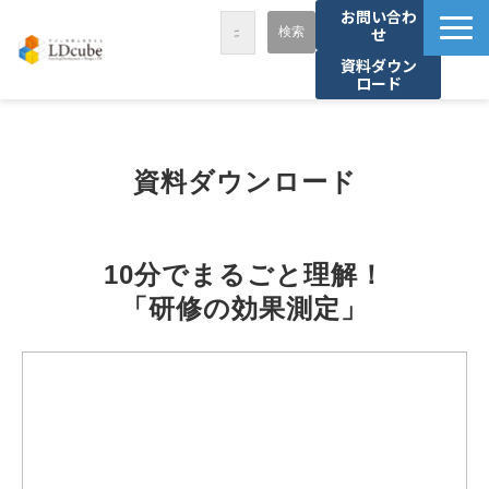
お問い合わ
せ
資料ダウン
ロード
LDcubeが選ばれる理由
サービス一覧
資料ダウンロード
課題から探す
事例紹介
10分でまるごと理解！
セミナー・講座
「研修の効果測定」
お役立ち情報
資料ダウンロード
パートナー募集