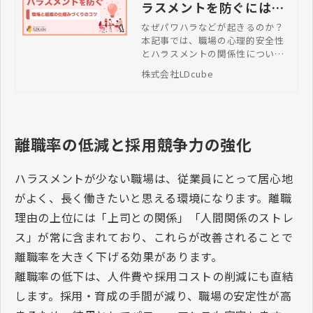
ラスメントを防ぐには？
職場と組織の仕組みづく
なぜパワハラなどが起きるのか？
本記事では、職場の心理的安全性
りのコツを解説！
とハラスメントの関係性について
解説します。心理的安全性を高め
株式会社LDcube
るためのコミュニケーションの取
り方から、具体的な防止策まで、
組織の仕組みづくりの方法などを
紹介します。
離職率の低減と採用競争力の強化
ハラスメントが少ない職場は、従業員にとって居心地
がよく、長く働きたいと思える環境になります。離職
理由の上位には「上司との関係」「人間関係のストレ
ス」が常に含まれており、これらが改善されることで
離職率を大きく下げる効果があります。
離職率の低下は、人件費や採用コストの削減にも直結
します。採用・育成の手間が減り、職場の安定性が高