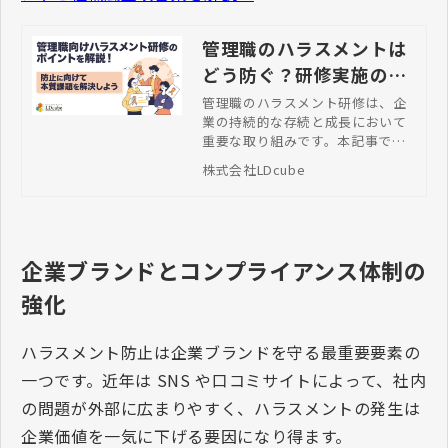
管理職のハラスメントは
どう防ぐ？研修実施のポ
イントと組織風土改善策
管理職のハラスメント研修は、企
業の持続的な存続と成長において
を解説！
重要な取り組みです。本記事で
は、ハラスメントについて正しく
株式会社LDcube
理解するとともに、部下や同僚へ
の本質的な関わり方を身に付ける
ためのポイントや具体的な方法を
詳しく紹介します。
企業ブランドとコンプライアンス体制の
強化
ハラスメント防止は企業ブランドを守る最重要要素の
一つです。近年は
SNS
や口コミサイトによって、社内
の問題が外部に広まりやすく、ハラスメントの発生は
企業価値を一気に下げる要因になり得ます。