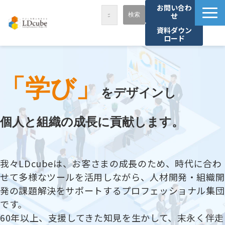
お問い合わ
せ
資料ダウン
ロード
LDcubeが選ばれる理由
サービス一覧
「学び」
課題から探す
をデザインし
事例紹介
個人と組織の成長に貢献します。
セミナー・講座
お役立ち情報
我々LDcubeは、お客さまの成長のため、時代に合わ
資料ダウンロード
せて多様なツールを活用しながら、人材開発・組織開
パートナー募集
発の課題解決をサポートするプロフェッショナル集団
です。
60年以上、支援してきた知見を生かして、末永く伴走