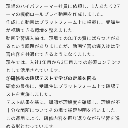
現場のハイパフォーマー社員に依頼し、
1
人あたり
2
テ
ーマの模範ロールプレイ動画を作成しました。
作成した動画はプラットフォーム上に掲載し、受講生
が視聴できる環境を整えました。
動画学習導入前は、現場での
OJT
の質にばらつきがあ
るという課題がありましたが、動画学習の導入後は学
習内容を共通化できるようになりました。
現在では、入社
1
年目から
3
年目までの必須コンテンツ
として活用されています。
②研修後の確認テストで学びの定着を図る
研修の最後に、受講生にプラットフォーム上で確認テ
ストを実施しました。
テスト結果を基に、講師が理解度を確認し、理解が不
十分な箇所についてその場で補足説明を行いました。
この運用により、研修内容を振り返りながら学習を進
める形となっています。