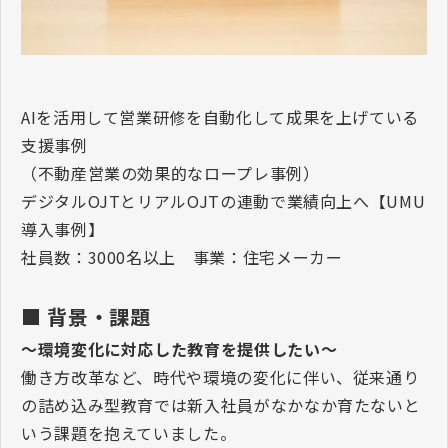
AI
を活用して営業研修を自動化して成果を上げている
支援事例
（不動産営業の効果的なロープレ事例）
デジタル
OJT
とリアル
OJT
の連動で業績向上へ【
UMU
導入事例】
社員数：
3000
名以上 事業：住宅メーカー
■ 背景・課題
～環境変化に対応した教育を提供したい～
働き方改革など、時代や環境の変化に伴い、従来通り
の詰め込み型教育では新入社員がなかなか育たないと
いう課題を抱えていました。