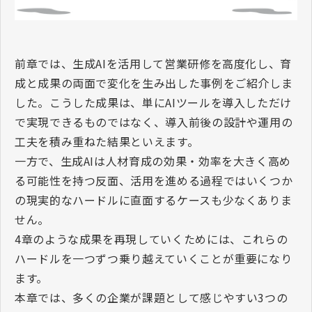
前章では、生成
AI
を活用して営業研修を高度化し、育
成と成果の両面で変化を生み出した事例をご紹介しま
した。こうした成果は、単に
AI
ツールを導入しただけ
で実現できるものではなく、導入前後の設計や運用の
工夫を積み重ねた結果といえます。
一方で、生成
AI
は人材育成の効果・効率を大きく高め
る可能性を持つ反面、活用を進める過程ではいくつか
の現実的なハードルに直面するケースも少なくありま
せん。
4
章のような成果を再現していくためには、これらの
ハードルを一つずつ乗り越えていくことが重要になり
ます。
本章では、多くの企業が課題として感じやすい
3
つの