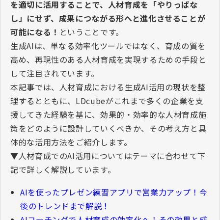
を適切に活用することで、人材育成を「やりっぱな
し」にせず、成果につながる形へと進化させることが
可能になる！
ということです。
生成
AI
は、単なる効率化ツールではなく、育成の質を
高め、再現性のある人材育成を実現するための手段と
して注目されています。
本記事では、人材育成における生成
AI
活用の現状を整
理するとともに、
LDcube
がこれまで多くの企業を支
援してきた経験を基に、効果的・効率的な人材育成施
策をどのように設計していくべきか、その考え方と具
体的な活用方法をご紹介します。
▼人材育成での
AI
活用についてはテーマに合わせて下
記で詳しく解説しています。
AIを使ったプレゼン練習アプリで営業力アップ！今
後のトレンドまで解説！
AIコーチングで人材育成の効率化へ！その効果と成