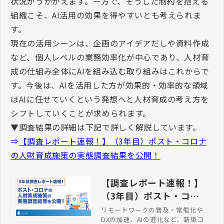
状況がうかがえます。一方で、そうした制約を抱える
組織こそ、
AI
活用の効果を得やすいとも考えられま
す。
現在の活用シーンは、企画のアイデアだしや資料作成
など、個人レベルの業務効率化が中心であり、人材育
成の仕組み全体に
AI
を組み込む取り組みはこれからで
す。今後は、
AI
を活用した方が効果的・効率的な領域
は
AI
に任せていくという発想へと人材育成の考え方を
シフトしていくことが求められます。
▼調査結果の詳細は下記で詳しく解説しています。
⇒
【調査レポート速報！】（
3
年目）ポスト・コロナ
の人財育成施策の実態調査結果を公開！
【調査レポート速報！】
（3年目）ポスト・コロ
ナの人財育成施策の実態
リモートワークの普及・常態化や
DXの加速、AIの進化など、新型コ
調査結果を公開！ | 株式