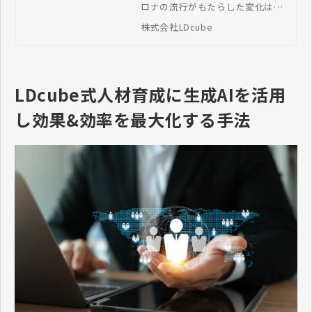
ロナの流行がもたらした変化は、
会社LDcube
企業の人財育成の形にも大きな影
株式会社LDcube
響を与えました。 働き方や、働く
人々に求められるスキルが大きく
変わったことで、企業でも従来の
集合研修からオンライン学習への
移行、デジタルスキルの習得支
LDcube式人材育成に生成AIを活用
援、自律的学習の促進などに向け
た仕組み作りが課題となっている
し効果&効率を最大化する手法
でしょう。 そのような環境変化の
中、人事担当者さま、経営者さま
へ「ポスト・コロナの人財育成施
策の実態」について3年目の調査を
いたしました。本記事ではその結
果をご紹介します。