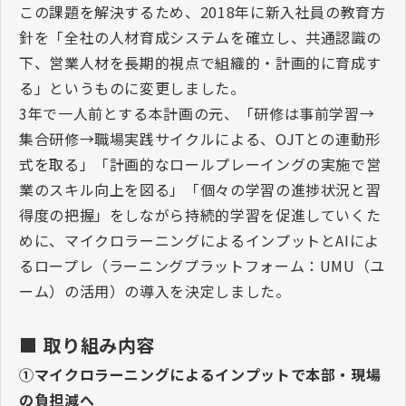
この課題を解決するため、
2018
年に新入社員の教育方
針を「全社の人材育成システムを確立し、共通認識の
下、営業人材を長期的視点で組織的・計画的に育成す
る」というものに変更しました。
3
年で一人前とする本計画の元、「研修は事前学習
→
集合研修
→
職場実践サイクルによる、
OJT
との連動形
式を取る」「計画的なロールプレーイングの実施で営
業のスキル向上を図る」「個々の学習の進捗状況と習
得度の把握」をしながら持続的学習を促進していくた
めに、マイクロラーニングによるインプットと
AI
によ
るロープレ（ラーニングプラットフォーム：
UMU
（ユ
ーム）の活用）の導入を決定しました。
■ 取り組み内容
①マイクロラーニングによるインプットで本部・現場
の負担減へ