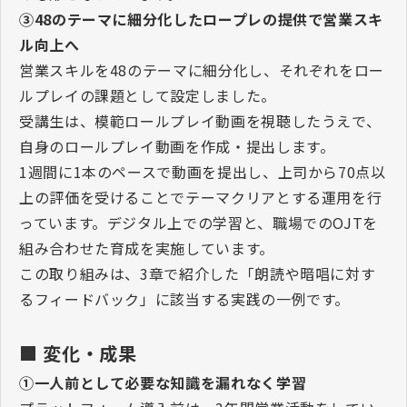
③
48
のテーマに細分化したロープレの提供で営業スキ
ル向上へ
営業スキルを
48
のテーマに細分化し、それぞれをロー
ルプレイの課題として設定しました。
受講生は、模範ロールプレイ動画を視聴したうえで、
自身のロールプレイ動画を作成・提出します。
1
週間に
1
本のペースで動画を提出し、上司から
70
点以
上の評価を受けることでテーマクリアとする運用を行
っています。デジタル上での学習と、職場での
OJT
を
組み合わせた育成を実施しています。
この取り組みは、
3
章で紹介した「朗読や暗唱に対す
るフィードバック」に該当する実践の一例です。
■ 変化・成果
①一人前として必要な知識を漏れなく学習