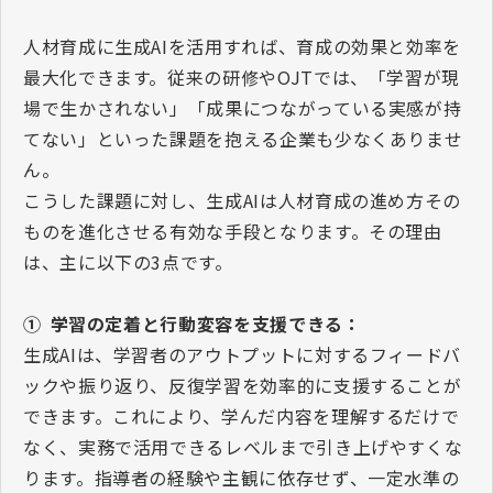
人材育成に生成
AI
を活用すれば、育成の効果と効率を
最大化できます。従来の研修や
OJT
では、「学習が現
場で生かされない」「成果につながっている実感が持
てない」といった課題を抱える企業も少なくありませ
ん。
こうした課題に対し、生成
AI
は人材育成の進め方その
ものを進化させる有効な手段となります。その理由
は、主に以下の
3
点です。
①
学習の定着と行動変容を支援できる：
生成
AI
は、学習者のアウトプットに対するフィードバ
ックや振り返り、反復学習を効率的に支援することが
できます。これにより、学んだ内容を理解するだけで
なく、実務で活用できるレベルまで引き上げやすくな
ります。指導者の経験や主観に依存せず、一定水準の