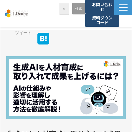
お問い合わ
せ
資料ダウン
ロード
LDcubeが選ばれる理由
ツイート
サービス一覧
課題から探す
事例紹介
セミナー・講座
お役立ち情報
資料ダウンロード
パートナー募集