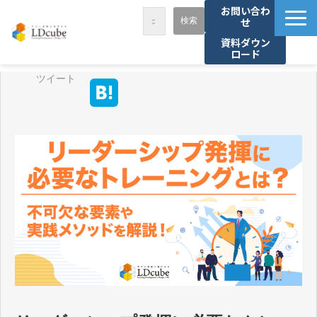
お問い合わ
せ
資料ダウン
ロード
LDcubeが選ばれる理由
ツイート
サービス一覧
課題から探す
事例紹介
セミナー・講座
お役立ち情報
資料ダウンロード
パートナー募集