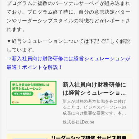
プログラムに複数のパーソナルサーベイが組み込まれ
ており、プログラム終了時に、自分の意志決定パター
ンやリーダーシップスタイルの特徴などがレポートさ
れます。
▼経営シミュレーションについては下記で詳しく解説
しています。
⇒新入社員向け財務研修には経営シミュレーションが
最適！ポイントを解説！
新入社員向け財務研修に
は経営シミュレーション
が最適！ポイントを解
新人が財務の基本知識を身に付け
ることは、ビジネスパーソンへの
説！
成長に向け重要な要素です。本コ
ラムでは、新入社員向けの財務研
株式会社LDcube
修の目的や内容、展開ステップ、
経営シミュレーションの活用につ
いて説明します。経営シミュレー