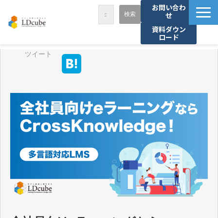
お問い合わ
せ
資料ダウン
ロード
LDcubeが選ばれる理由
ツイート
サービス一覧
課題から探す
事例紹介
セミナー・講座
お役立ち情報
資料ダウンロード
パートナー募集