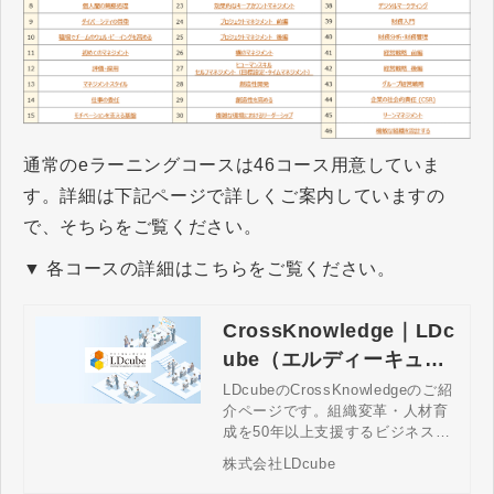
通常のeラーニングコースは46コース用意していま
す。詳細は下記ページで詳しくご案内していますの
で、そちらをご覧ください。
▼ 各コースの詳細はこちらをご覧ください。
CrossKnowledge｜LDc
ube（エルディーキュー
ブ）
LDcubeのCrossKnowledgeのご紹
介ページです。組織変革・人材育
成を50年以上支援するビジネスコ
ンサルタントが持つ集合研修の豊
株式会社LDcube
富な知見と、最先端の学習ツール