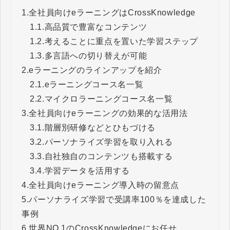
1.
全社員向けeラーニングはCrossKnowledge
1.1.
高品質で豊富なコンテンツ
1.2.
考えることに重点を置いた学習ステップ
1.3.
多言語への切り替えが可能
2.
eラーニングのラインアップを紹介
2.1.
eラーニングコース名一覧
2.2.
マイクロラーニングコース名一覧
3.
全社員向けeラーニングの効果的な活用法
3.1.
階層別研修などとひもづける
3.2.
パーソナライズ学習を取り入れる
3.3.
自社独自のコンテンツも搭載する
3.4.
学習データを活用する
4.
全社員向けeラーニング導入時の留意点
5.
パーソナライズ学習で受講率100％を達成した
事例
6.
世界NO.1のCrossKnowledgeにお任せ