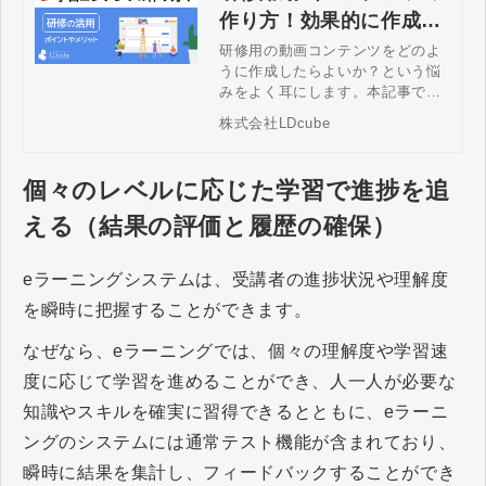
作り方！効果的に作成す
るポイントやコツなどを
研修用の動画コンテンツをどのよ
うに作成したらよいか？という悩
解説！
みをよく耳にします。本記事では
コストをかけずに、既にある研修
株式会社LDcube
の機会などを活用し、教育しなが
ら動画コンテンツの作成を進めて
いくポイントを解説し、得られる
個々のレベルに応じた学習で進捗を追
メリットも紹介します。
える（結果の評価と履歴の確保）
eラーニングシステムは、受講者の進捗状況や理解度
を瞬時に把握することができます。
なぜなら、eラーニングでは、個々の理解度や学習速
度に応じて学習を進めることができ、人一人が必要な
知識やスキルを確実に習得できるとともに、eラーニ
ングのシステムには通常テスト機能が含まれており、
瞬時に結果を集計し、フィードバックすることができ