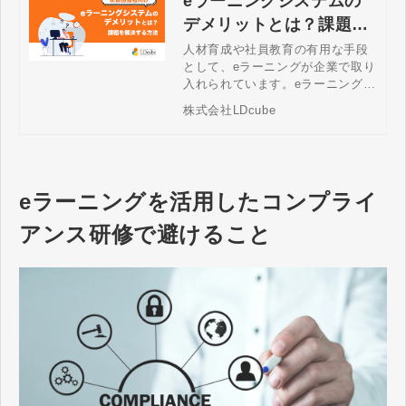
eラーニングシステムの
デメリットとは？課題を
解決する方法
人材育成や社員教育の有用な手段
として、eラーニングが企業で取り
入れられています。eラーニング
は、時間や場所に関係なく研修を
株式会社LDcube
実施できます。従来の集合研修に
比べてさまざまなメリットがあり
ますが、場合によってはデメリッ
トとなることもあるため、注意が
必要です。
eラーニングを活用したコンプライ
アンス研修で避けること