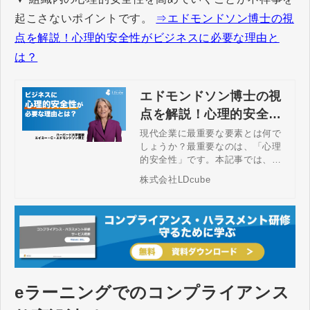
起こさないポイントです。
⇒エドモンドソン博士の視
点を解説！心理的安全性がビジネスに必要な理由と
は？
エドモンドソン博士の視
点を解説！心理的安全性
がビジネスに必要な理由
現代企業に最重要な要素とは何で
しょうか？最重要なのは、「心理
とは？
的安全性」です。本記事では、ハ
ーバード大学の著名な教授であ
株式会社LDcube
る、エイミー・C・エドモンドソ
ン博士の視点を通じて、なぜ心理
的安全性が重要視されるのか、そ
してそれを高める方法などを解説
します。本人動画もご覧くださ
い。
eラーニングでのコンプライアンス