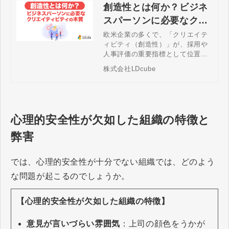
創造性とは何か？ビジネ
スパーソンに必要なクリ
エイティビティの本質
欧米企業の多くで、「クリエイテ
ィビティ（創造性）」が、採用や
人事評価の重要指標として位置づ
けられています。本記事では、ビ
株式会社LDcube
ジネススキルとしての創造性の本
質、長けている人の特徴、創造性
を高めるための方法などについて
必要な情報を包括的に解説しま
す。
心理的安全性が欠如した組織の特徴と
弊害
では、心理的安全性が十分でない組織では、どのよう
な問題が起こるのでしょうか。
【心理的安全性が欠如した組織の特徴】
意見が言いづらい雰囲気
：上司の顔色をうかが