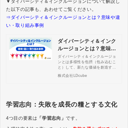
▼ダイバーシティ＆インクルージョンについて解説し
た以下の記事も、あわせてご覧ください。
⇒ダイバーシティ＆インクルージョンとは？意味や違
い・取り組み事例
ダイバーシティ＆インク
ルージョンとは？意味や
違い・取り組み事例
ダイバーシティ＆インクルージョ
ンとは多様性を包摂（包み込むこ
と）して、新たな価値を創造する
概念です。本記事ではダイバーシ
株式会社LDcube
ティインクルージョンについて解
説します。また、企業の取り組み
として何をすべきか、行動ベース
での理解が深まるよう事例もご紹
介します。
学習志向：失敗を成長の糧とする文化
4つ目の要素は
「学習志向」
です。