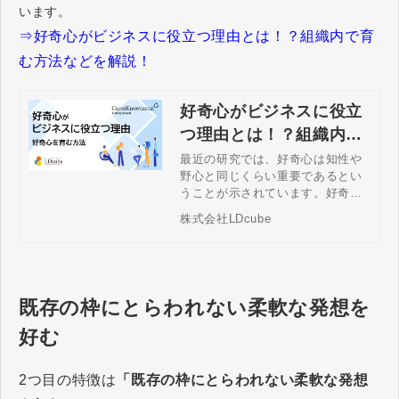
います。
⇒好奇心がビジネスに役立つ理由とは！？組織内で育
む方法などを解説！
好奇心がビジネスに役立
つ理由とは！？組織内で
育む方法などを解説！
最近の研究では、好奇心は知性や
野心と同じくらい重要であるとい
うことが示されています。好奇心
旺盛であることは、問題解決能力
株式会社LDcube
やクリティカル・シンキングの重
要な要素であり、どの組織でも高
く評価されるものです。今回は組
織内で育む方法など解説します。
既存の枠にとらわれない柔軟な発想を
好む
2つ目の特徴は
「既存の枠にとらわれない柔軟な発想