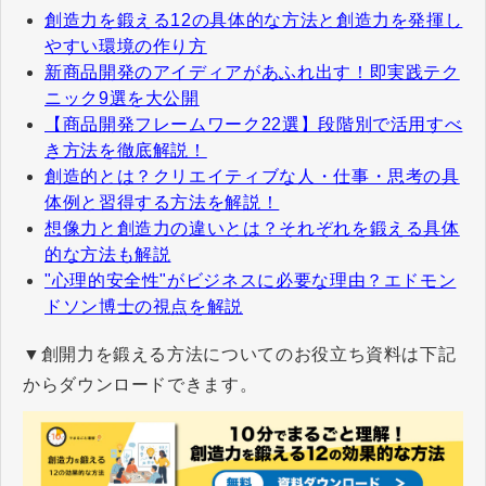
創造力を鍛える12の具体的な方法と創造力を発揮し
やすい環境の作り方
​​​​​​​新商品開発のアイディアがあふれ出す！即実践テク
ニック9選を大公開
【商品開発フレームワーク22選】段階別で活用すべ
き方法を徹底解説！
創造的とは？クリエイティブな人・仕事・思考の具
体例と習得する方法を解説！
想像力と創造力の違いとは？それぞれを鍛える具体
的な方法も解説
"心理的安全性"がビジネスに必要な理由？エドモン
ドソン博士の視点を解説
​​​​​​​▼創開力を鍛える方法についてのお役立ち資料は下記
からダウンロードできます。