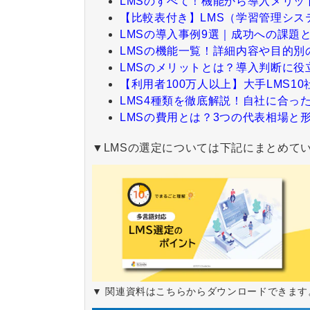
LMSのすべて！機能から導入メリッ
【比較表付き】LMS（学習管理シス
LMSの導入事例9選｜成功への課題
LMSの機能一覧！詳細内容や目的別
LMSのメリットとは？導入判断に役
【利用者100万人以上】大手LMS1
LMS4種類を徹底解説！自社に合っ
LMSの費用とは？3つの代表相場と
▼LMSの選定については下記にまとめて
▼ 関連資料はこちらからダウンロードできます