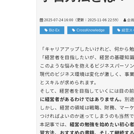
2025-07-24 16:00
（更新：
2025-11-06 22:59
）
企
Biz-Ex
CrossKnowledge
経営ス
「キャリアアップしたいけれど、何から勉
「経営者を目指したいが、経営の基礎知
このような悩みを抱えるビジネスパーソ
現代のビジネス環境は変化が激しく、事
とスキルが求められます。
そして、経営者を目指していくには目の前
に経営者があるわけではありません。
別
しかし、経営の領域は戦略、財務、マー
つ
ければよいのか迷ってしまうのも当然で
本記事では、
経営の勉強を始めたい初心
習方法、おすすめの書籍、そして継続す