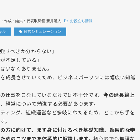
画・作成・編集：代表取締役 新井澄人
お役立ち情報
キル
経営シミュレーション
強すべきか分からない」
識が不足している」
ンは少なくありません。
業を成長させていくため、ビジネスパーソンには幅広い知識
の仕事をこなしているだけでは不十分です。
今の延長線上
途、経営について勉強する必要があります。
ケティング、組織運営など多岐にわたるため、どこから手を
す。
者の方に向けて、まず身に付けるべき基礎知識、効果的な学
るためのコツまでを体系的に解説します。
初心者でも無理な