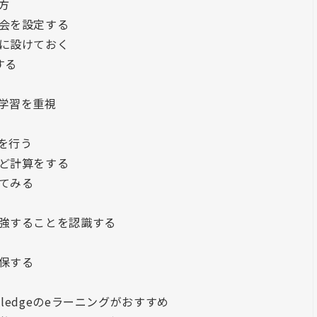
方
会を設定する
に設けておく
する
学習を重視
を行う
ど計算をする
てみる
強することを認識する
保する
wledgeのeラーニングがおすすめ