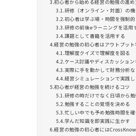
3.
初心者から始める経営の勉強の進め
3.1.
研修（オンライン・対面）の機
3.2.
初心者は学ぶ場・時間を強制的
3.3.
研修の前後eラーニングを活用
3.4.
課題として書籍を活用する
4.
経営の勉強の初心者はアウトプット
4.1.
理解度クイズで理解度を図る
4.2.
ケース討議やディスカッション
4.3.
実際に手を動かして財務分析な
4.4.
経営シミュレーションで実践し
5.
初心者が経営の勉強を続けるコツ
5.1.
研修の時だけでなく日頃から勉
5.2.
勉強することの覚悟を決める
5.3.
忙しい中でも予め勉強時間を確
5.4.
学んだ知識を即実践に生かす
6.
経営の勉強の初心者にはCrossKno