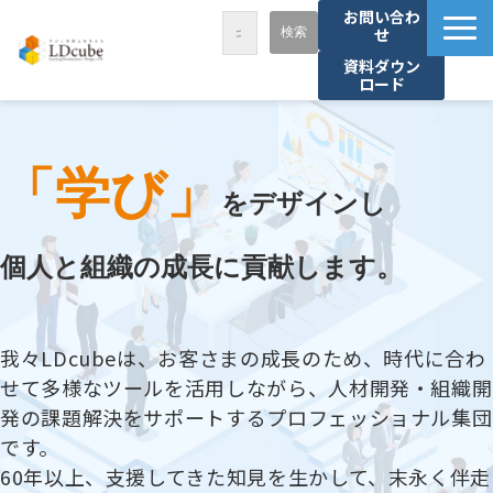
お問い合わ
せ
資料ダウン
ロード
LDcubeが選ばれる理由
サービス一覧
「学び」
課題から探す
をデザインし
事例紹介
個人と組織の成長に貢献します。
セミナー・講座
お役立ち情報
我々LDcubeは、お客さまの成長のため、時代に合わ
資料ダウンロード
せて多様なツールを活用しながら、人材開発・組織開
パートナー募集
発の課題解決をサポートするプロフェッショナル集団
です。
60年以上、支援してきた知見を生かして、末永く伴走