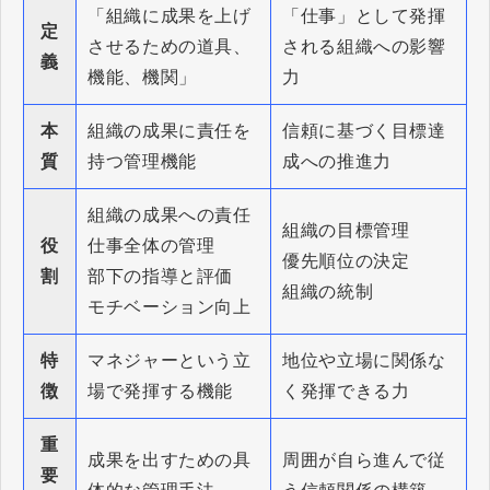
「組織に成果を上げ
「仕事」として発揮
定
させるための道具、
される組織への影響
義
機能、機関」
力
本
組織の成果に責任を
信頼に基づく目標達
質
持つ管理機能
成への推進力
組織の成果への責任
組織の目標管理
役
仕事全体の管理
優先順位の決定
割
部下の指導と評価
組織の統制
モチベーション向上
特
マネジャーという立
地位や立場に関係な
徴
場で発揮する機能
く発揮できる力
重
成果を出すための具
周囲が自ら進んで従
要