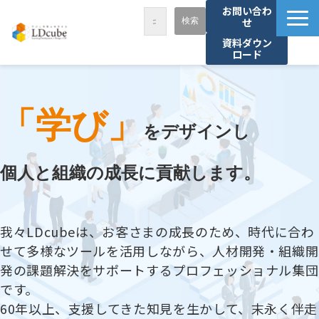
お問い合わ
せ
資料ダウン
ロード
LDcubeが選ばれる理由
サービス一覧
「学び」
課題から探す
をデザインし
事例紹介
個人と組織の成長に貢献します。
セミナー・講座
お役立ち情報
我々LDcubeは、お客さまの成長のため、時代に合わ
資料ダウンロード
せて多様なツールを活用しながら、人材開発・組織開
パートナー募集
発の課題解決をサポートするプロフェッショナル集団
です。
60年以上、支援してきた知見を生かして、末永く伴走