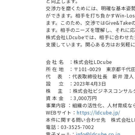
と向上します。
交渉力を磨くためには、明確な基本姿勢
ができます。相手を打ち負かすWin-
ます。このため、交渉ではGive&T
ます。相手のニーズを理解し、それに
株式会社LDcubeでは、相手に合わせ
支援しています。関心ある方はお気軽
会 社 名 ：株式会社
LDcube
所 在 地 ：〒
101-0029
東京都千代田
代 表 ：代表取締役社長 新井 澄人
設
立 ：
2023
年
4
月
3
日
株
主 ：株式会社ビジネスコンサル
資 本 金 ：
3,000
万円
事業内容 ：組織の活性化、人材育成な
WEB
サイト：
https://ldcube.jp/
本件に関する問い合わせ先 株式会社
L
電話：
03-3525-7002
電子メール：
info@ldcube.co.jp