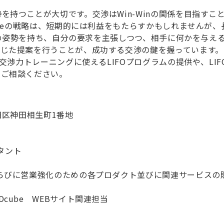
を持つことが大切です。交渉はWin-Winの関係を目指すこ
Loseの戦略は、短期的には利益をもたらすかもしれませんが
akeの姿勢を持ち、自分の要求を主張しつつ、相手に何かを与
応じた提案を行うことが、成功する交渉の鍵を握っています。
た交渉力トレーニングに使えるLIFOプログラムの提供や、L
にご相談ください。
区神田相生町
1
番地
タント
らびに営業強化のための各プロダクト並びに関連サービスの
Dcube
WEB
サイト関連担当