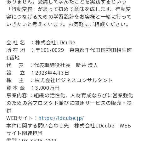
ありません。受講して学んだことを実践するという
「行動変容」があって初めて意味を成します。行動変
容につなげるための学習設計をお客様と一緒に行って
いきたいと考えています。お気軽にご相談ください。
会 社 名 ：株式会社
LDcube
所 在 地 ：〒
101-0029
東京都千代田区神田相生町
1
番地
代 表 ：代表取締役社長 新井 澄人
設
立 ：
2023
年
4
月
3
日
株
主 ：株式会社ビジネスコンサルタント
資 本 金 ：
3,000
万円
事業内容 ：組織の活性化、人材育成ならびに営業強化
のための各プロダクト並びに関連サービスの販売・提
供
WEB
サイト：
https://ldcube.jp/
本件に関する問い合わせ先 株式会社
LDcube
WEB
サイト関連担当
電話：
03-3525-7002