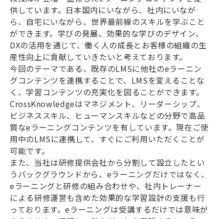
供しています。日本国内にいながら、社内にいなが
ら、自宅にいながら、世界最前線のスキルを学ぶこと
ができます。学びの発展、効果的な学びのデザイン、
DX
の活用を通じて、働く人の成長とお客様の組織の生
産性向上に貢献していきたいと考えております。
今回のテーマである、既存の
LMS
に他社の
e
ラーニン
グコンテンツを連携することで、
LMS
を変えることな
く、学習コンテンツの充実化を図ることができます。
CrossKnowledge
はマネジメント、リーダーシップ、
ビジネススキル、ヒューマンスキルなどの分野で高品
質な
e
ラーニングコンテンツを有しています。現在ご使
用中の
LMS
に連携して、すぐにご利用いただくことが
可能です。
また、当社は研修提供会社から分割して設立したとい
うバックグラウンドから、
e
ラーニングだけではなく、
e
ラーニングと研修の組み合わせや、社内トレーナー
による研修運営も含めた効果的な学習設計の支援も行
っております。
e
ラーニングは受講するだけでは意味が