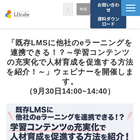
お問い合わ
せ
資料ダウン
ロード
LDcubeが選ばれる理由
「既存LMSに他社のeラーニングを
サービス一覧
連携できる！？～学習コンテンツ
課題から探す
の充実化で人材育成を促進する方法
事例紹介
を紹介！～」ウェビナーを開催しま
セミナー・講座
す。
（9月30日14:00~14:40）
お役立ち情報
資料ダウンロード
パートナー募集