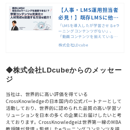
【人事・LMS運用担当者
必見！】既存LMSに他社
のeラーニングを連携でき
「LMSを導入したが学習させるeラ
ーニングコンテンツがない」、
る！？～学習コンテンツ
「動画コンテンツを揃えているが
の充実化で人材育成を促
なかなか受講率が上がらない」そ
株式会社LDcube
進する方法を紹介！～｜
んなお悩みはありませんか？実
は、お使いのLMSに、他社製のeラ
アーカイブ
ーニングコンテンツを搭載する手
段があります！社員一人一人に合
◆株式会社LDcubeからのメッセー
った学習を提供するためには、役
割や特性に合った内容を提供し続
ジ
けていく必要があります。弊社
は、多くのお客様にLMSのeラーニ
ングコンテンツ充実化に貢献して
当社は、世界的に高い評価を得ている
きた人材育成のプロフェッショナ
CrossKnowledge
の日本国内の公式パートナーとして
ル集団です。そんなLDcubeが、
活動しており、世界的に認められた品質の高い学習ソ
「他社製eラーニングコンテンツの
搭載方法、行動変容を促すための
リューションを日本の多くの企業にお届けしたいと考
学習設計」をテーマに、ポイント
えております。
CrossKnowledge
は世界第一線の
MBA
を解説します！
教授陣が登壇・監修した
e
ラーニングコンテンツを提