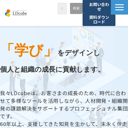
お問い合わ
せ
資料ダウン
ロード
LDcubeが選ばれる理由
サービス一覧
「学び」
課題から探す
をデザインし
事例紹介
個人と組織の成長に貢献します。
セミナー・講座
お役立ち情報
我々LDcubeは、お客さまの成長のため、時代に合わ
資料ダウンロード
せて多様なツールを活用しながら、人材開発・組織開
パートナー募集
発の課題解決をサポートするプロフェッショナル集団
です。
60年以上、支援してきた知見を生かして、末永く伴走