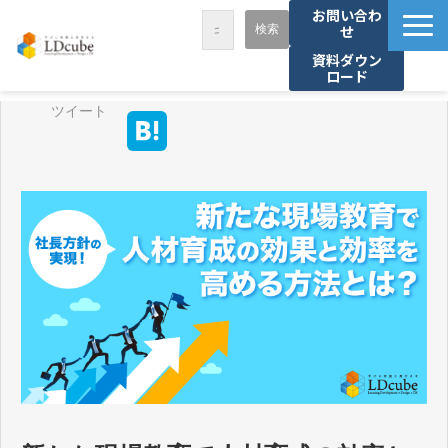
お問い合わ
せ
資料ダウン
ロード
LDcubeが選ばれる理由
ツイート
サービス一覧
課題から探す
事例紹介
セミナー・講座
お役立ち情報
資料ダウンロード
パートナー募集