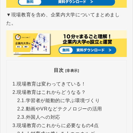
▼現場教育を含め、企業内大学についてまとめまし
た。
目次
[非表示]
1.
現場教育は変わってきている！
2.
現場教育はこれからどうなる？
2.1.
学習者が能動的に学ぶ環境づくり
2.2.
動画やVRなどテクノロジーの活用
2.3.
外国人への対応
3.
現場教育のこれからに必要なもの4点