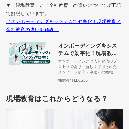
▼「現場教育」と「全社教育」の違いについては下記
で解説しています。
⇒オンボーディングをシステムで効率化！現場教育と
全社教育の違いを解説！
オンボーディングをシス
テムで効率化！現場教育
と全社教育の違いを解
オンボーディングは人材育成のプ
ロセスであり、新しく採用された
説！
メンバー（新卒・中途）の離職防
止や定着率の向上などの効果やメ
株式会社LDcube
リットが期待できます。ただし、
現場の実務教育と全社の共通教育
では事情が異なります。その点を
現場教育はこれからどうなる？
踏まえ、オンボーディングを効率
化するおすすめのシステムやサー
ビスの利用についても解説しま
す。