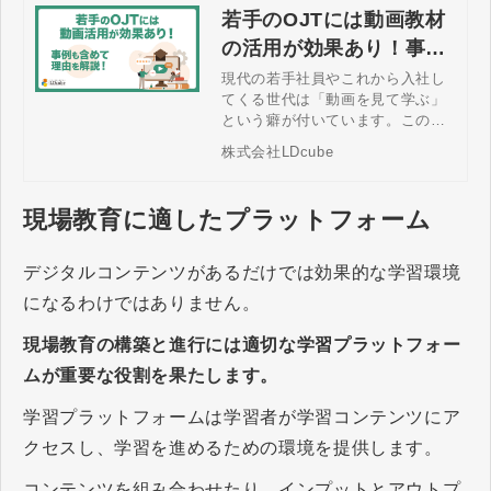
若手のOJTには動画教材
の活用が効果あり！事例
も含めて理由を解説！
現代の若手社員やこれから入社し
てくる世代は「動画を見て学ぶ」
という癖が付いています。この記
事では、若手社員の成長スピード
株式会社LDcube
を上げるためのOJT動画化手法に
ついて詳しく解説しています。こ
の記事の内容を実践いただき、若
現場教育に適したプラットフォーム
手社員の成長スピードアップにお
役立てください。
デジタルコンテンツがあるだけでは効果的な学習環境
になるわけではありません。
現場教育の構築と進行には適切な学習プラットフォー
ムが重要な役割を果たします。
学習プラットフォームは学習者が学習コンテンツにア
クセスし、学習を進めるための環境を提供します。
コンテンツを組み合わせたり、インプットとアウトプ