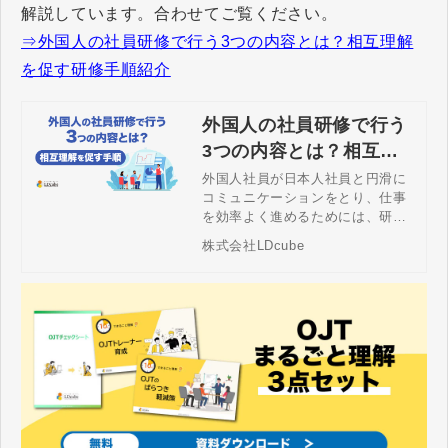
解説しています。合わせてご覧ください。
⇒外国人の社員研修で行う3つの内容とは？相互理解
を促す研修手順紹介
外国人の社員研修で行う
3つの内容とは？相互理
解を促す研修手順紹介
外国人社員が日本人社員と円滑に
コミュニケーションをとり、仕事
を効率よく進めるためには、研修
が必要です。この記事では外国人
株式会社LDcube
社員に向けた研修について、どの
ような内容の研修をどんな手順と
方法で行うべきなのか、具体的に
解説していきます。