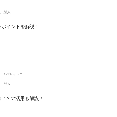
新井澄人
るポイントを解説！
ロールプレイング
新井澄人
？AIの活用も解説！