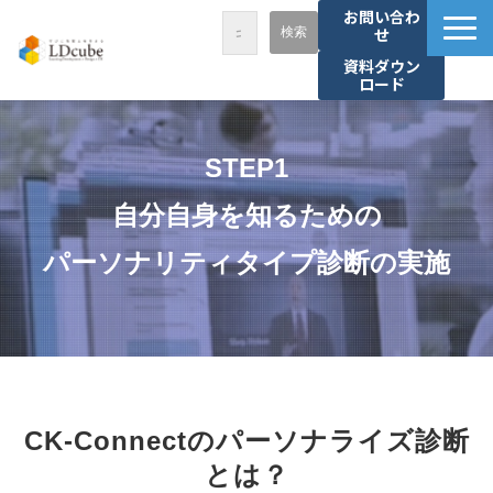
お問い合わ
せ
資料ダウン
ロード
LDcubeが選ばれる理由
サービス一覧
STEP1
課題から探す
自分自身を知るための
事例紹介
パーソナリティタイプ診断の実施
セミナー・講座
お役立ち情報
資料ダウンロード
パートナー募集
CK-Connectのパーソナライズ診断
とは？