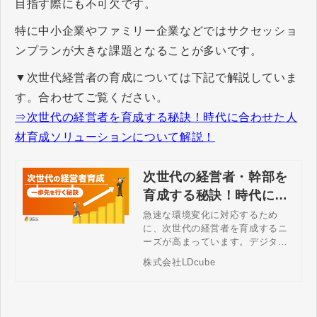
目指す際にも不可欠です。
特に中小企業やファミリー企業などではサクセッショ
ンプランが大きな課題となることが多いです。
▼次世代経営者の育成については下記で解説していま
す。合わせてご覧ください。
⇒次世代の経営者を育成する秘訣！時代に合わせた人
材育成ソリューションについて解説！
次世代の経営者・幹部を
育成する秘訣！時代に合
わせた人材育成ソリュー
急速な環境変化に対応するため
に、次世代の経営者を育成するニ
ションについて解説！
ーズが高まっています。デジタル
スキルへの対応などこれまでの幹
株式会社LDcube
部研修や人材育成プログラムでは
対応できなくなっています。これ
からの時代に必要なポイントを提
供します。