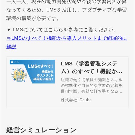
一人一人、現在の能力開発状況や今後の学習内容が異
なってくるため、LMSを活用し、アダプティブな学習
環境の構築が必要です。
▼ LMSについてはこちらを参考にご覧ください。
⇒LMSのすべて！機能から導入メリットまで網羅的に
解説
LMS（学習管理システ
ム）のすべて！機能から
導入メリットまで網羅的
組織で働く従業員の知識とスキル
の標準化や自律的な学習の定着を
に解説
目指す際、有効な打ち手となるの
がLMS（学習管理システム）で
株式会社LDcube
す。学習の進捗状況やeラーニング
の受講状況を可視化し、個人の学
習課題の抽出と改善に向けたアプ
ローチを手厚くサポートします。L
MSの基本的な機能から導入メリッ
経営シミュレーション
ト、自社に最適なサービスの選定