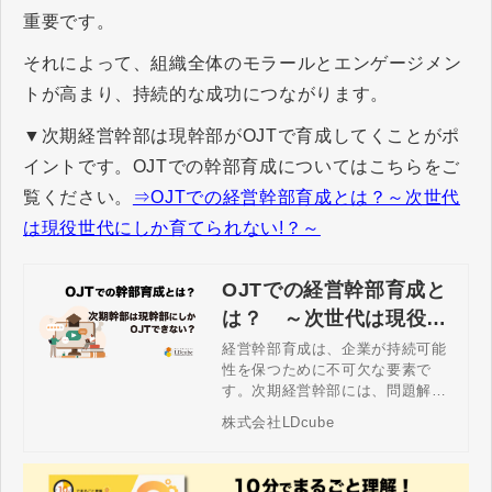
重要です。
それによって、組織全体のモラールとエンゲージメン
トが高まり、持続的な成功につながります。
▼次期経営幹部は現幹部がOJTで育成してくことがポ
イントです。OJTでの幹部育成についてはこちらをご
覧ください。
⇒OJTでの経営幹部育成とは？～次世代
は現役世代にしか育てられない!？～
OJTでの経営幹部育成と
は？ ～次世代は現役世
代にしか育てられない!？
経営幹部育成は、企業が持続可能
性を保つために不可欠な要素で
～
す。次期経営幹部には、問題解決
力やリーダーシップ、意思決定や
株式会社LDcube
リスク管理能力が期待されます。
企業が経営幹部を育てる際に、効
果的な方法として、経営経験を通