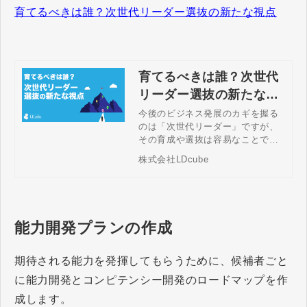
育てるべきは誰？次世代リーダー選抜の新たな視点
育てるべきは誰？次世代
リーダー選抜の新たな視
点
今後のビジネス発展のカギを握る
のは「次世代リーダー」ですが、
その育成や選抜は容易なことでは
ありません。 本記事では、次世代
株式会社LDcube
リーダーに求められる要素や選抜
の手法、育成の方法について具体
的に解説します。 これからの時代
をけん引するリーダーはどのよう
なスキルやマインドを持つべきな
能力開発プランの作成
のか、次世代リーダー選抜・育成
の最新トレンドを知りたい人材育
成担当者の方は必見です。
期待される能力を発揮してもらうために、候補者ごと
に能力開発とコンピテンシー開発のロードマップを作
成します。