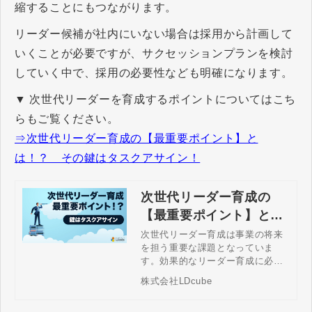
縮することにもつながります。
リーダー候補が社内にいない場合は採用から計画して
いくことが必要ですが、サクセッションプランを検討
していく中で、採用の必要性なども明確になります。
▼ 次世代リーダーを育成するポイントについてはこち
らもご覧ください。
⇒次世代リーダー育成の【最重要ポイント】と
は！？ その鍵はタスクアサイン！
次世代リーダー育成の
【最重要ポイント】と
は！？ その鍵はタスク
次世代リーダー育成は事業の将来
を担う重要な課題となっていま
アサイン！
す。効果的なリーダー育成に必要
な要素とはどのようなものでしょ
株式会社LDcube
うか？本記事では、その鍵と具体
的なポイントから注意すべき課