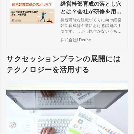
経営幹部育成の落とし穴
とは？会社が研修を用意
する際のポイントなど解
持続可能な組織づくりに向け経営
幹部育成は企業における課題の１
説！
つです。しかし気付かないうちに
落とし穴にはまってしまうケース
株式会社LDcube
も少なくないです。経営幹部人材
の育成に、研修だけで不足する能
力開発の要素や効果的な研修のタ
サクセッションプランの展開には
イミング等ポイントを紹介しま
す。
テクノロジーを活用する