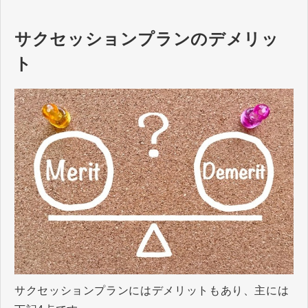
題、そして組織の成長と連動した
リーダー育成の重要性や具体的な
能力開発方法ついて詳しく解説し
サクセッションプランのデメリッ
ます。
ト
サクセッションプランにはデメリットもあり、主には