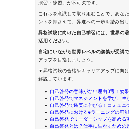
演習・練習」が不可欠です。
これらを意識して取り組むことで、あな
ントを押さえて、昇進への一歩を踏み出
昇格試験に向けた自己学習には、世界の著
活用ください
。
自宅にいながら世界レベルの講義が受講
アップを目指しましょう。
▼昇格試験の合格やキャリアアップに向
解説しています。
自己啓発の意味がない理由3選！効
自己啓発でマネジメントを学び、生
自己啓発で確実に伸びる！コミュニ
自己啓発におけるeラーニングの可
自己啓発でリーダーシップを高める
自己啓発とは？仕事に生かすための