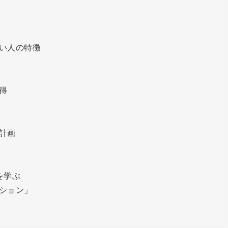
い人の特徴
得
計画
を学ぶ
ション」