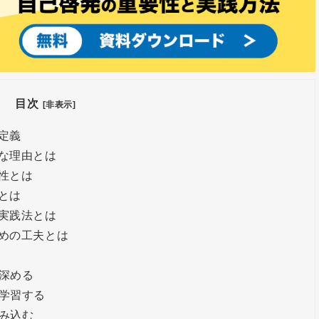
目次
[非表示]
定義
な理由とは
性とは
とは
実践法とは
めの工夫とは
深める
学習する
み込む