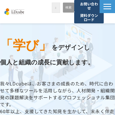
お問い合わ
せ
資料ダウン
ロード
LDcubeが選ばれる理由
サービス一覧
「学び」
課題から探す
をデザインし
事例紹介
個人と組織の成長に貢献します。
セミナー・講座
お役立ち情報
我々LDcubeは、お客さまの成長のため、時代に合わ
資料ダウンロード
せて多様なツールを活用しながら、人材開発・組織開
パートナー募集
発の課題解決をサポートするプロフェッショナル集団
です。
60年以上、支援してきた知見を生かして、末永く伴走