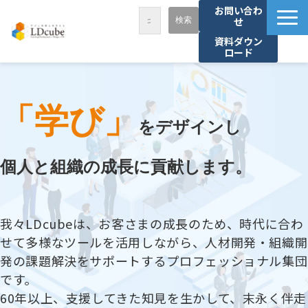
お問い合わ
せ
資料ダウン
ロード
LDcubeが選ばれる理由
サービス一覧
「学び」
課題から探す
をデザインし
事例紹介
個人と組織の成長に貢献します。
セミナー・講座
お役立ち情報
我々LDcubeは、お客さまの成長のため、時代に合わ
資料ダウンロード
せて多様なツールを活用しながら、人材開発・組織開
パートナー募集
発の課題解決をサポートするプロフェッショナル集団
です。
60年以上、支援してきた知見を生かして、末永く伴走