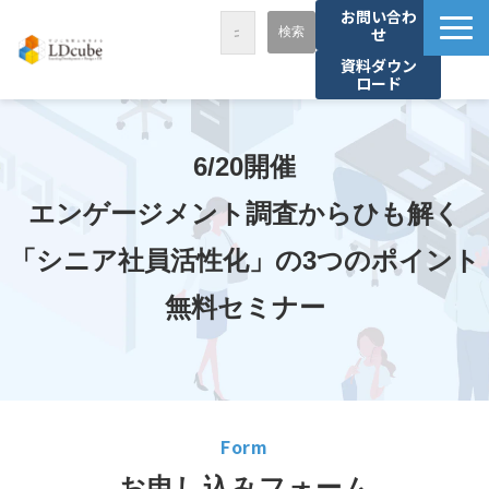
お問い合わ
せ
資料ダウン
ロード
LDcubeが選ばれる理由
サービス一覧
6/20開催
課題から探す
エンゲージメント調査からひも解く
事例紹介
「シニア社員活性化」の3つのポイント
セミナー・講座
無料セミナー
お役立ち情報
資料ダウンロード
パートナー募集
Form
お申し込みフォーム