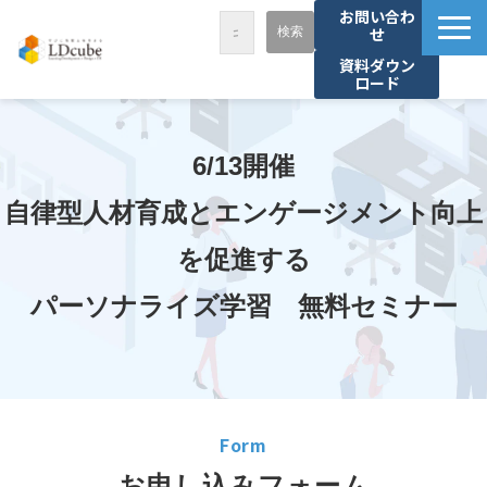
お問い合わ
せ
資料ダウン
ロード
LDcubeが選ばれる理由
サービス一覧
6/13開催
課題から探す
自律型人材育成とエンゲージメント向上
事例紹介
を促進する
セミナー・講座
パーソナライズ学習　無料セミナー
お役立ち情報
資料ダウンロード
パートナー募集
Form
お申し込みフォーム