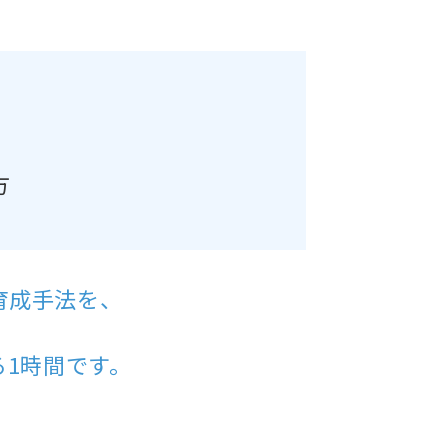
方
育成手法を、
。
る1時間です。