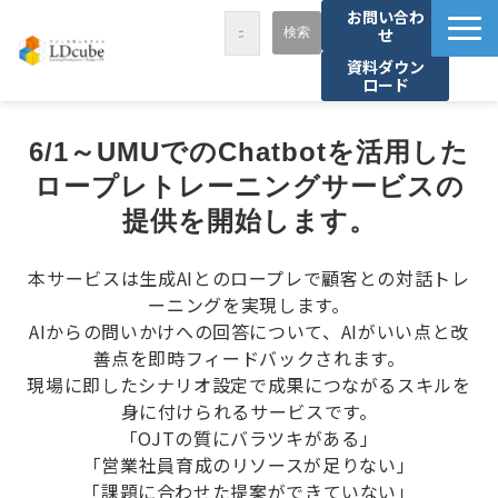
お問い合わ
せ
資料ダウン
ロード
LDcubeが選ばれる理由
6/1～UMUでのChatbotを活用した
サービス一覧
ロープレトレーニングサービスの
課題から探す
提供を開始します。
事例紹介
本サービスは生成AIとのロープレで顧客との対話トレ
セミナー・講座
ーニングを実現​します。
お役立ち情報
AIからの問いかけへの回答について、AIがいい点と改
善点を即時フィードバック​されます。
資料ダウンロード
現場に即したシナリオ設定で成果につながるスキルを
パートナー募集
身に付けられるサービスです。
「OJTの質にバラツキがある」
「営業社員育成のリソースが足りない」
「課題に合わせた提案ができていない」