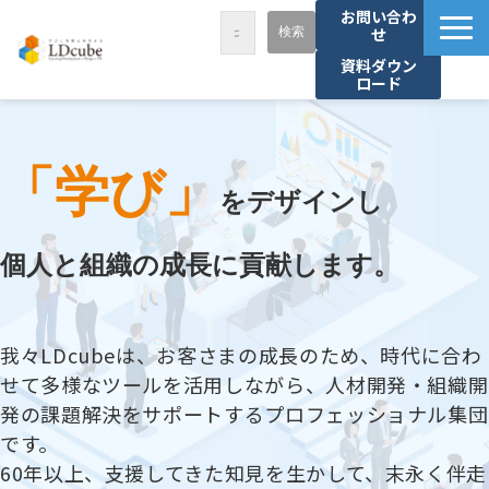
お問い合わ
せ
資料ダウン
ロード
LDcubeが選ばれる理由
サービス一覧
「学び」
課題から探す
をデザインし
事例紹介
個人と組織の成長に貢献します。
セミナー・講座
お役立ち情報
我々LDcubeは、お客さまの成長のため、時代に合わ
資料ダウンロード
せて多様なツールを活用しながら、人材開発・組織開
パートナー募集
発の課題解決をサポートするプロフェッショナル集団
です。
60年以上、支援してきた知見を生かして、末永く伴走