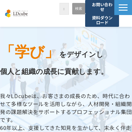
お問い合わ
せ
資料ダウン
ロード
LDcubeが選ばれる理由
サービス一覧
「学び」
課題から探す
をデザインし
事例紹介
個人と組織の成長に貢献します。
セミナー・講座
お役立ち情報
我々LDcubeは、お客さまの成長のため、時代に合わ
資料ダウンロード
せて多様なツールを活用しながら、人材開発・組織開
パートナー募集
発の課題解決をサポートするプロフェッショナル集団
です。
60年以上、支援してきた知見を生かして、末永く伴走