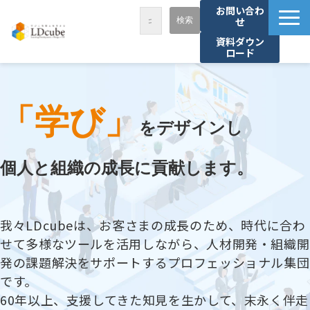
お問い合わ
せ
資料ダウン
ロード
LDcubeが選ばれる理由
サービス一覧
「学び」
課題から探す
をデザインし
事例紹介
個人と組織の成長に貢献します。
セミナー・講座
お役立ち情報
我々LDcubeは、お客さまの成長のため、時代に合わ
資料ダウンロード
せて多様なツールを活用しながら、人材開発・組織開
パートナー募集
発の課題解決をサポートするプロフェッショナル集団
です。
60年以上、支援してきた知見を生かして、末永く伴走