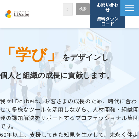
お問い合わ
せ
資料ダウン
ロード
LDcubeが選ばれる理由
サービス一覧
「学び」
課題から探す
をデザインし
事例紹介
個人と組織の成長に貢献します。
セミナー・講座
お役立ち情報
我々LDcubeは、お客さまの成長のため、時代に合わ
資料ダウンロード
せて多様なツールを活用しながら、人材開発・組織開
パートナー募集
発の課題解決をサポートするプロフェッショナル集団
です。
60年以上、支援してきた知見を生かして、末永く伴走