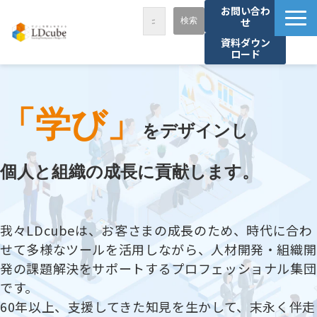
お問い合わ
せ
資料ダウン
ロード
LDcubeが選ばれる理由
サービス一覧
「学び」
課題から探す
をデザインし
事例紹介
個人と組織の成長に貢献します。
セミナー・講座
お役立ち情報
我々LDcubeは、お客さまの成長のため、時代に合わ
資料ダウンロード
せて多様なツールを活用しながら、人材開発・組織開
パートナー募集
発の課題解決をサポートするプロフェッショナル集団
です。
60年以上、支援してきた知見を生かして、末永く伴走