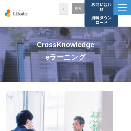
お問い合わ
せ
資料ダウン
ロード
LDcubeが選ばれる理由
サービス一覧
CrossKnowledge
課題から探す
eラーニング
事例紹介
セミナー・講座
お役立ち情報
資料ダウンロード
パートナー募集