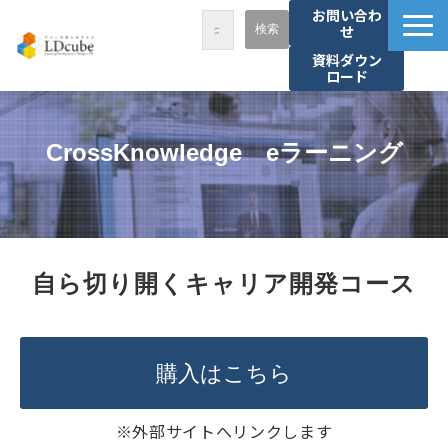
お問い合わ
せ
資料ダウン
ロード
LDcubeが選ばれる理由
サービス一覧
CrossKnowledge　eラーニング
課題から探す
事例紹介
セミナー・講座
自ら切り開くキャリア開発コース
お役立ち情報
資料ダウンロード
パートナー募集
購入はこちら
※外部サイトへリンクします