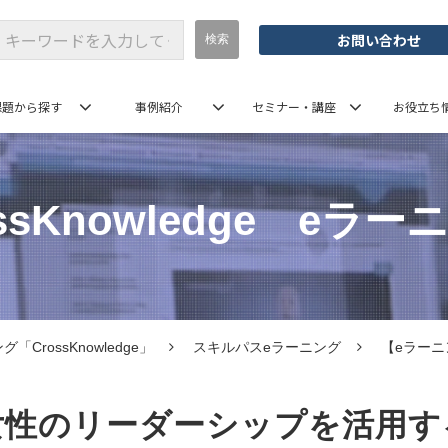
お問い合わせ
課題から探す
事例紹介
セミナー・講座
お役立ち
ossKnowledge　eラー
「CrossKnowledge」
スキルパスeラーニング
【eラー
女性のリーダーシップを活用す