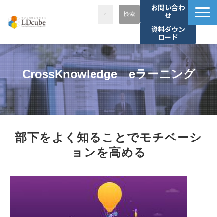
お問い合わ
せ
資料ダウン
ロード
LDcubeが選ばれる理由
サービス一覧
CrossKnowledge　eラーニング
課題から探す
事例紹介
セミナー・講座
部下をよく知ることでモチベーシ
お役立ち情報
ョンを高める
資料ダウンロード
パートナー募集