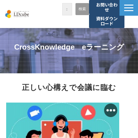
お問い合わ
せ
資料ダウン
ロード
LDcubeが選ばれる理由
サービス一覧
CrossKnowledge　eラーニング
課題から探す
事例紹介
セミナー・講座
正しい心構えで会議に臨む
お役立ち情報
資料ダウンロード
パートナー募集