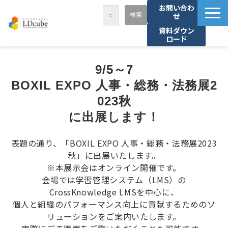
お問い合わ
せ
資料ダウン
ロード
LDcubeが選ばれる理由
9/5～7
サービス一覧
BOXIL EXPO 人事・総務・法務展2
課題から探す
023秋
事例紹介
に出展します！
セミナー・講座
表題の通り、「BOXIL EXPO 人事・総務・法務展2023
お役立ち情報
秋」に出展いたします。
資料ダウンロード
※本展示会はオンライン開催です。
会場では学習管理システム（LMS）の
パートナー募集
CrossKnowledge LMSを中心に、
個人と組織のパフォーマンス向上に貢献するためのソ
リューションをご案内いたします。