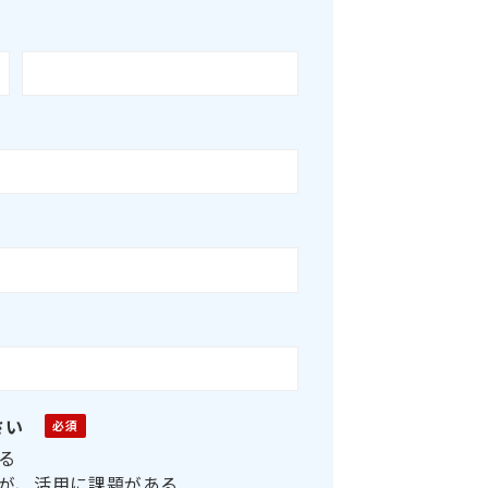
さい
る
が、活用に課題がある