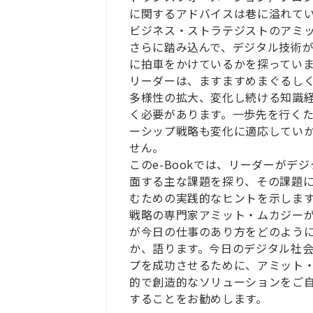
に関するアドバイスは巷に溢れて
ビジネス・ストラテジストのアミ
さらに踏み込んで、デジタル技術
に拍車をかけているかを探ってい
リーダーは、ますますめまぐるし
多様性の拡大、変化し続ける知識
く必要があります。一歩先を行く
ーシップ戦略も変化に適応してい
せん。
このe-Bookでは、リーダーがデ
面する主な課題を探り、その課題
むための実践的なヒントを示しま
戦略の専門家アミット・ムカジー
が今日の仕事のあり方をどのよう
か、語ります。今日のデジタル社
プを成功させるために、アミット
的で創造的なソリューションをご
することをお勧めします。