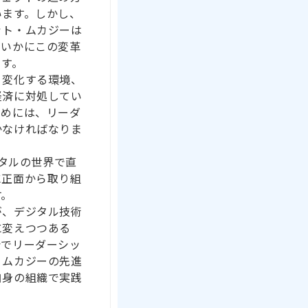
います。しかし、
ット・ムカジーは
がいかにこの変革
ます。
く変化する環境、
経済に対処してい
ためには、リーダ
かなければなりま
ジタルの世界で直
に正面から取り組
す。
が、デジタル技術
に変えつつある
会でリーダーシッ
・ムカジーの先進
自身の組織で実践