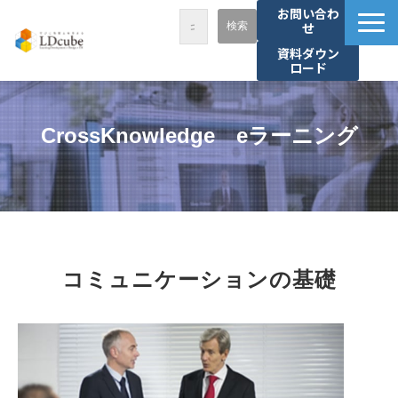
お問い合わ
せ
資料ダウン
ロード
LDcubeが選ばれる理由
サービス一覧
CrossKnowledge　eラーニング
課題から探す
事例紹介
セミナー・講座
お役立ち情報
コミュニケーションの基礎
資料ダウンロード
パートナー募集