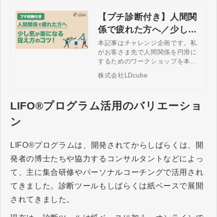
【プチ診断付き】人間関
係で疲れた方へ／少し気
が楽になる捉え方のコ
本記事はチャレンジ企画です。私
がお客さま先で人間関係を円滑に
ツ！
するためのワークショップを本格
的に展開する前に、考え方が合う
株式会社LDcube
かどうかを確認するために行うワ
ークショップ体験会で実施してい
る内容をできる限り専門用語を使
LIFO®プログラム活用のバリエーショ
わずに分かりやすく誌上講義しま
す。
ン
LIFO®プログラムは、開発されてからしばらくは、開
発者の博士たちや協力するコンサルタントなどによっ
て、主に集合研修やパーソナルコーチングで活用され
てきました。診断ツールもしばらくは紙ベースで展開
されてきました。