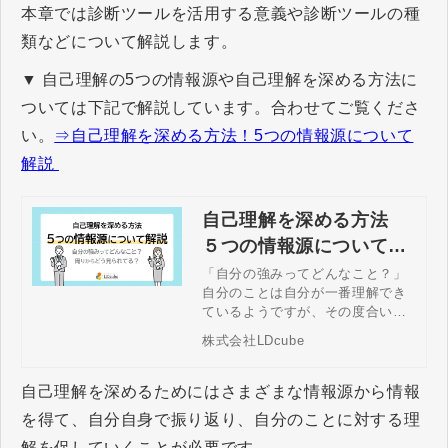
本章では診断ツールを活用する意義や診断ツールの種
類などについて解説します。
▼ 自己理解の5つの情報源や自己理解を深める方法に
ついては下記で解説しています。合わせてご覧くださ
い。
⇒自己理解を深める方法！5つの情報源について
解説
自己理解を深める方法
５つの情報源について解
説
「自分の強みってどんなこと？」
自分のことは自分が一番理解でき
ているようですが、その度合いは
人によって異なります。自己理解
株式会社LDcube
を深めることは仕事を効果的に進
める上においても役立ちます。今
回は自己理解を深めることにつな
自己理解を深めるためにはさまざまな情報源から情報
がる５つの情報源について解説
を得て、自分自身で振り返り、自分のことに対する理
し、自己理解を深める方法につい
てご案内していきます。
解を促していくことが必要です。