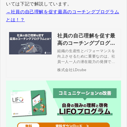
いては下記で解説しています。
→社員の自己理解を促す最高のコーチングプログラム
とは！？
社員の自己理解を促す最
高のコーチングプログラ
ムとは！？
組織の生産性とパフォーマンスを
向上させるために重要なのは、社
員一人一人の潜在能力の発揮で
す。それを引き出すためには、社
株式会社LDcube
員の自己理解を促すコーチング的
な関わりやサポートが欠かせませ
ん。自己成長を促すコーチングプ
ログラムやそのやり方、自身の行
動特性を理解するLIFOメソッドに
ついて解説します。