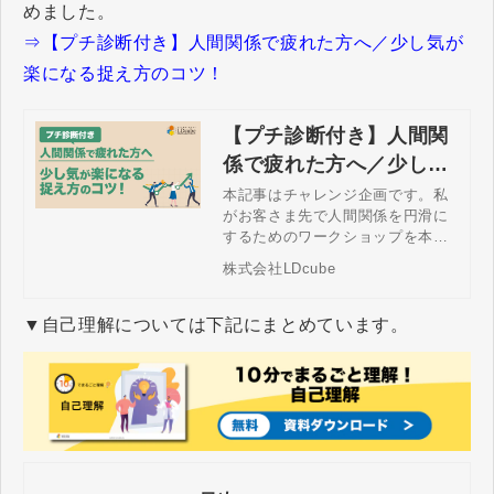
めました。
⇒【プチ診断付き】人間関係で疲れた方へ／少し気が
楽になる捉え方のコツ！
【プチ診断付き】人間関
係で疲れた方へ／少し気
が楽になる捉え方のコ
本記事はチャレンジ企画です。私
がお客さま先で人間関係を円滑に
ツ！
するためのワークショップを本格
的に展開する前に、考え方が合う
株式会社LDcube
かどうかを確認するために行うワ
ークショップ体験会で実施してい
る内容をできる限り専門用語を使
▼自己理解については下記にまとめています。
わずに分かりやすく誌上講義しま
す。